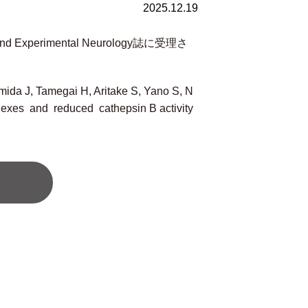
2025.12.19
nd Experimental Neurology誌に受理さ
ida J, Tamegai H, Aritake S, Yano S, N
exes and reduced cathepsin B activity