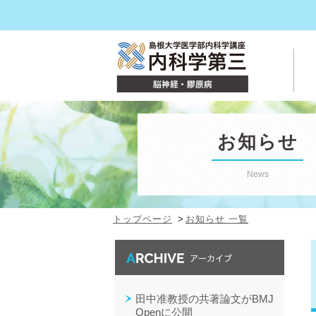
お知らせ
News
トップページ
お知らせ 一覧
最近の投稿
田中准教授の共著論文がBMJ
Openに公開