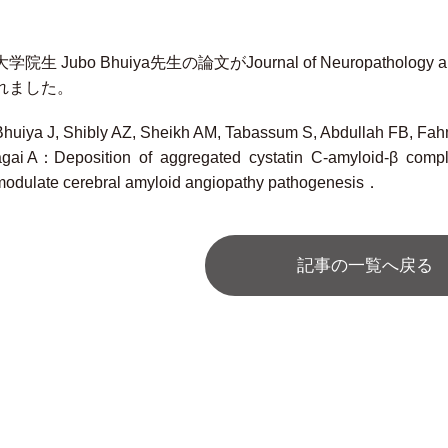
大学院生 Jubo Bhuiya先生の論文がJournal of Neuropathology a
れました。
Bhuiya J, Shibly AZ, Sheikh AM, Tabassum S, Abdullah FB, Fahm
agai A：Deposition of aggregated cystatin C-amyloid-β compl
modulate cerebral amyloid angiopathy pathogenesis．
記事の一覧へ戻る