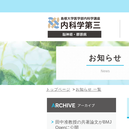
お知らせ
News
トップページ
お知らせ 一覧
最近の投稿
田中准教授の共著論文がBMJ
Openに公開